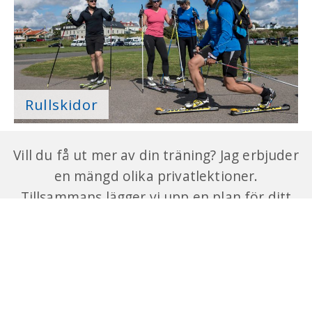
Rullskidor
Vill du få ut mer av din träning? Jag erbjuder
en mängd olika privatlektioner.
Tillsammans lägger vi upp en plan för ditt
individuella mål och syfte.
Klassisk Sport • Kullevägen 4 A, 432 54 Varberg •
jonas@klassisksport.se
• 0705-987 450