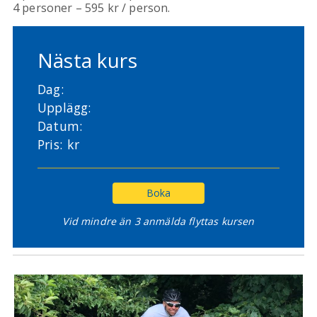
4 personer – 595 kr / person.
Nästa kurs
Dag:
Upplägg:
Datum:
Pris:
kr
Boka
Vid mindre än 3 anmälda flyttas kursen